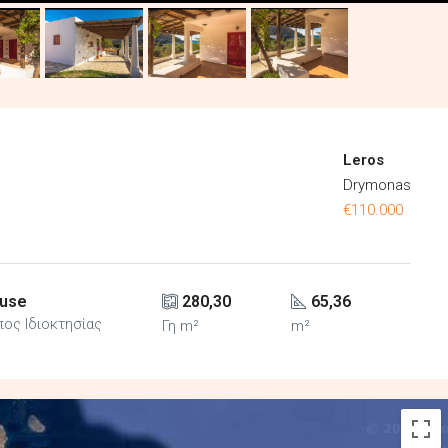
Leros
Drymonas
€110.000
use
280,30
65,36
ος Ιδιοκτησίας
Γη m²
m²