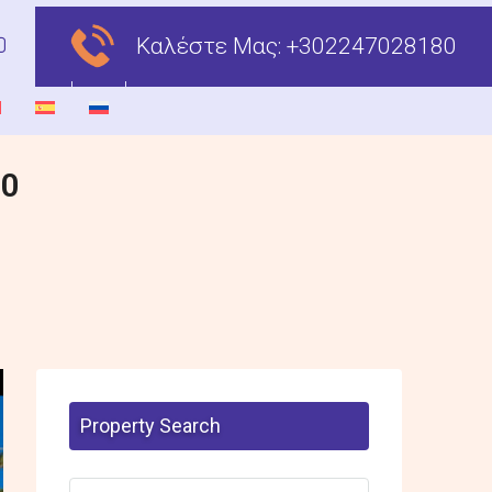
Καλέστε Μας:
+302247028180
00
Property Search