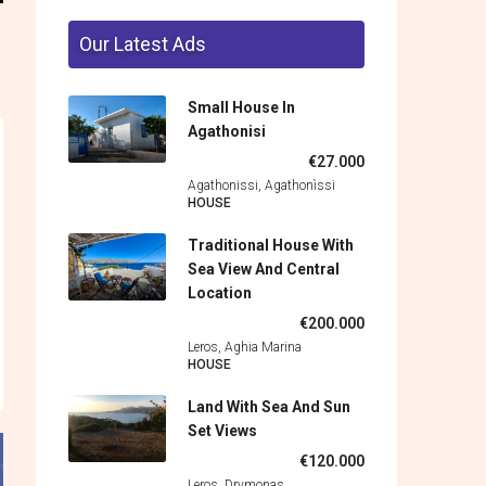
Our Latest Ads
Small House In
Agathonisi
€27.000
Agathonissi, Agathonìssi
HOUSE
Traditional House With
Sea View And Central
Location
€200.000
Leros, Aghia Marina
HOUSE
Land With Sea And Sun
Set Views
€120.000
Leros, Drymonas