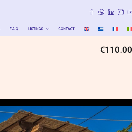
O
F.A.Q.
LISTINGS
CONTACT
€110.0