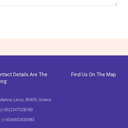
ntact Details Are The
Find Us On The Map
ing:
Marina, Leros, 85400, Greece
: (+30)2247028180
: (+30)6932430983