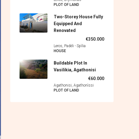
PLOT OF LAND
Two-Storey House Fully
Equipped And
Renovated
€350.000
Leros, Padèli - Spìlia
HOUSE
Buildable Plot In
Vasilikia, Agathonisi
€60.000
Agathonisi, Agathonìssi
PLOT OF LAND