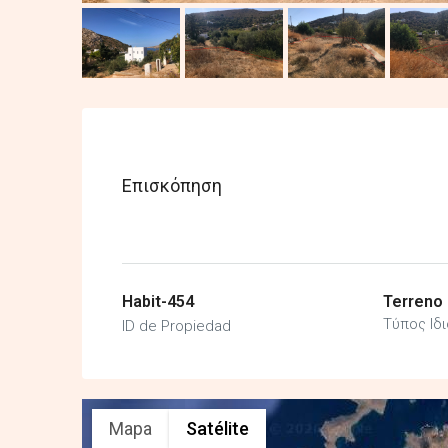
Επισκόπηση
Habit-454
Terreno
Τύπος Ιδ
ID de Propiedad
Mapa
Satélite