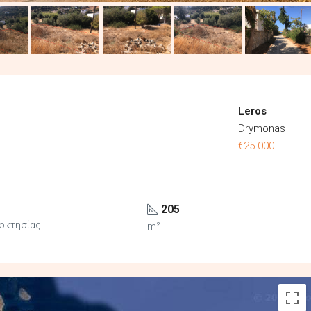
Leros
Drymonas
€25.000
205
ιοκτησίας
m²