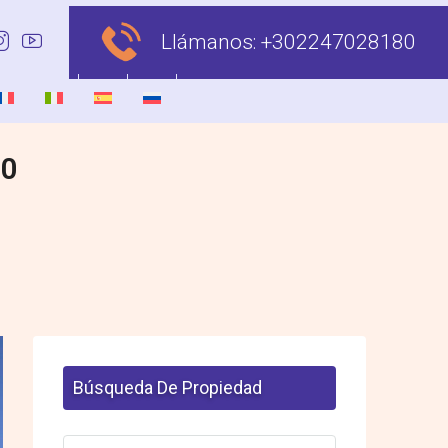
Llámanos:
+302247028180
00
Búsqueda De Propiedad