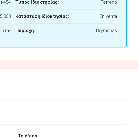
t-454
Τύπος Ιδιοκτησίας:
Terreno
5.000
Κατάσταση Ιδιοκτησίας:
En venta
05 m²
Περιοχή:
Drymonas
Teléfono