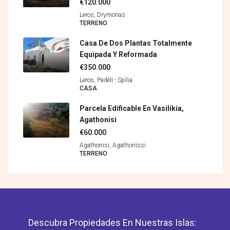
€120.000
Leros, Drymonas
TERRENO
Casa De Dos Plantas Totalmente
Equipada Y Reformada
€350.000
Leros, Padèli - Spìlia
CASA
Parcela Edificable En Vasilikia,
Agathonisi
€60.000
Agathonisi, Agathonìssi
TERRENO
Descubra Propiedades En Nuestras Islas: