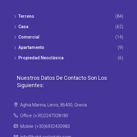
Terreno
(84)
Casa
(62)
Comercial
(14)
Apartamento
(9)
Propiedad Νeoclásica
(6)
Nuestros Datos De Contacto Son Los
Siguientes:
Aghia Marina, Leros, 85400, Grecia
Office: (+30)2247028180
Mobile: (+30)6932430983