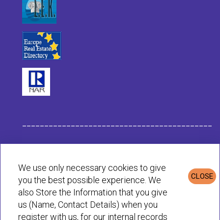
___________________________________________
Datos de la Empresa Habit
We use only necessary cookies to give
CLOSE
you the best possible experience. We
Política de Privacidad & Cookies
also Store the Information that you give
us (Name, Contact Details) when you
register with us, for our internal records