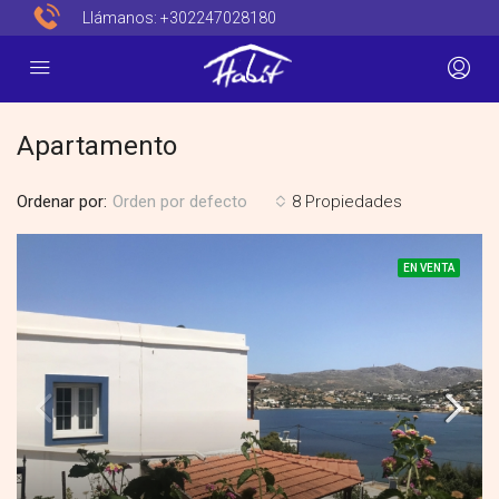
Llámanos:
+302247028180
Apartamento
Ordenar por:
8 Propiedades
Orden por defecto
EN VENTA