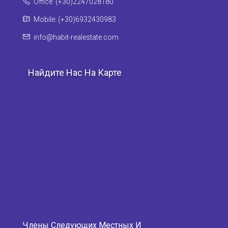
Office: (+30)2247028180
Mobile: (+30)6932430983
info@habit-realestate.com
Найдите Нас На Карте
Члены Следующих Местных И