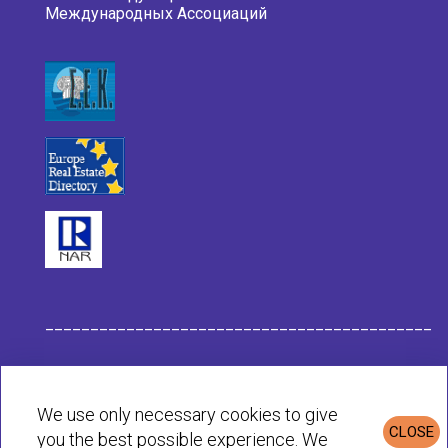
Международных Ассоциаций
___________________________________________
Данные компании Habit
We use only necessary cookies to give
CLOSE
you the best possible experience. We
Политика конфиденциальности и cookie