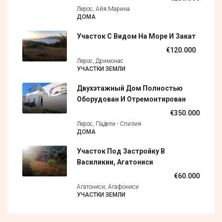
Лерос, Айя Марина
ДОМА
Участок С Видом На Море И Закат
€120.000
Лерос, Дримонас
УЧАСТКИ ЗЕМЛИ
Двухэтажный Дом Полностью
Оборудован И Отремонтирован
€350.000
Лерос, Падели - Спилия
ДОМА
Участок Под Застройку В
Василикии, Агатониси
€60.000
Агатониси, Агафониси
УЧАСТКИ ЗЕМЛИ