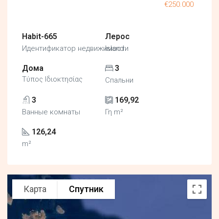
€250.000
Habit-665
Лерос
Идентификатор недвижимости
Island
Дома
3
Τύπος Ιδιοκτησίας
Спальни
3
169,92
Ванные комнаты
Γη m²
126,24
m²
Карта
Спутник