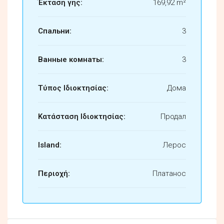
Έκταση γης:
169,92 m²
Спальни:
3
Ванные комнаты:
3
Τύπος Ιδιοκτησίας:
Дома
Κατάσταση Ιδιοκτησίας:
Продал
Island:
Лерос
Περιοχή:
Платанос