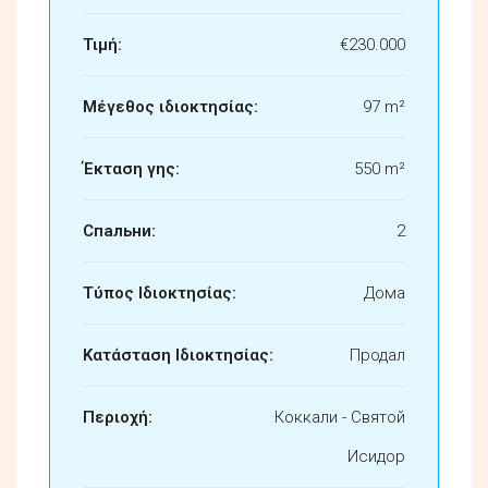
Τιμή:
€230.000
Μέγεθος ιδιοκτησίας:
97 m²
Έκταση γης:
550 m²
Спальни:
2
Τύπος Ιδιοκτησίας:
Дома
Κατάσταση Ιδιοκτησίας:
Продал
Περιοχή:
Коккали - Святой
Исидор