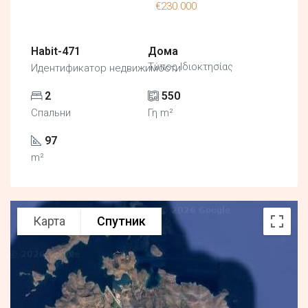
€230.000
Habit-471
Дома
Τύπος Ιδιοκτησίας
Идентификатор недвижимости
2
550
Спальни
Γη m²
97
m²
Карта
Спутник