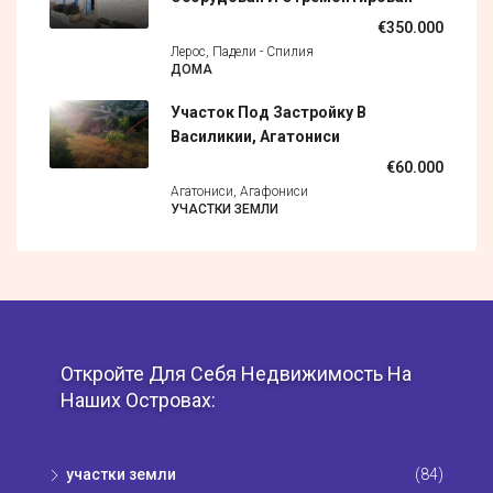
€350.000
Лерос, Падели - Спилия
ДОМА
Участок Под Застройку В
Василикии, Агатониси
€60.000
Агатониси, Агафониси
УЧАСТКИ ЗЕМЛИ
Откройте Для Себя Недвижимость На
Наших Островах:
участки земли
(84)