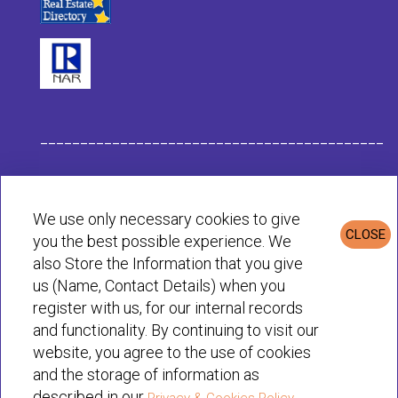
___________________________________________
Данные компании Habit
We use only necessary cookies to give
CLOSE
you the best possible experience. We
Политика конфиденциальности и cookie
also Store the Information that you give
us (Name, Contact Details) when you
register with us, for our internal records
© Habit 2001-2025 All rights reserved
and functionality. By continuing to visit our
website, you agree to the use of cookies
and the storage of information as
described in our