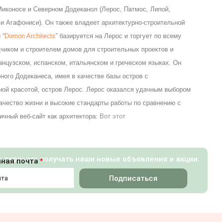
иконосе и Северном Додеканол (Лерос, Патмос, Липой,
и Агафониси). Он также владеет архитектурно-строительной
 “
Domon Architects
” базируется на Лерос и торгует по всему
чиком и строителем домов для строительных проектов и
анцузском, испанском, итальянском и греческом языках. Он
ного Додеканеса, имея в качестве базы остров с
ой красотой, остров Лерос. Лерос оказался удачным выбором
качество жизни и высокие стандарты работы по сравнению с
личный веб-сайт как архитектора:
Вот этот
ы первыми получать наши новые объявления и акции.
нная почта
Подписаться