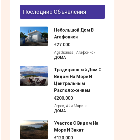
Последние Объявления
Небольшой Дом В
Агафониси
€27.000
Agathonissi, Агафониси
ДОМА
Традиционный Дом С
Видом На Море И
Центральным
Расположением
€200.000
Лерос, Айя Марина
ДОМА
Участок С Видом На
Море И Закат
€120.000