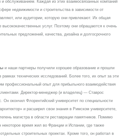
ем и обслуживанием. Каждая из этих взаимосвязанных компаний
 сфере недвижимости и строительства в зависимости от
тавляют, или аудитории, которую они привлекают. Их общая
 высококачественных услуг. Поэтому они обращаются к очень
ительных предложений, качества, дизайна и долгосрочного
цы
и наши партнеры получили хорошее образование и прошли
в рамках технических исследований. Более того, их опыт за эти
им профессиональный опыт для прибыльного взаимодействия
клиентами. Директор-менеджер (и владелец) — Ставрос
. Он окончил Флорентийский университет по специальности
архитектор» и расширил свои знания в Римском университете,
тепень магистра в области реставрации памятников. Помимо
н некоторое время жил во Франции и Испании, где также
 отдельных строительных проектах. Кроме того, он работал в