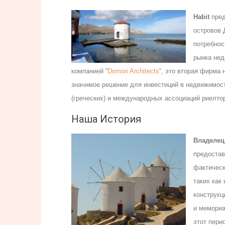
Habit
пред
островов 
потребнос
рынка нед
компанией “
Domon Architects
“, это вторая фирма
значимое решение для инвестиций в недвижимос
(греческих) и международных ассоциаций риелтор
Наша История
Владелец
предостав
фактическ
таких как
конструкц
и мемориа
этот пери