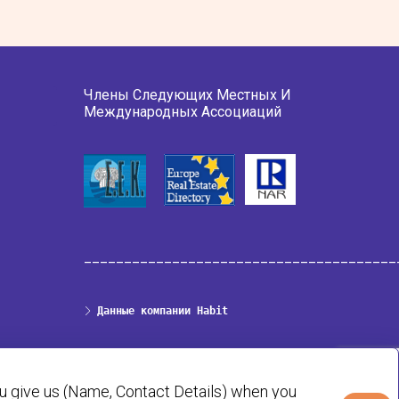
Члены Следующих Местных И
Международных Ассоциаций
_______________________________________
Данные компании Habit
Политика конфиденциальности и cookie
ou give us (Name, Contact Details) when you