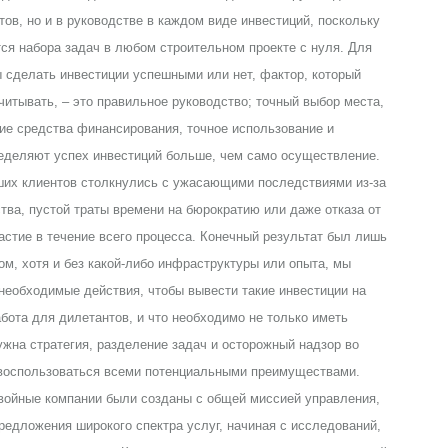
тов, но и в руководстве в каждом виде инвестиций, поскольку
тся набора задач в любом строительном проекте с нуля. Для
ы сделать инвестиции успешными или нет, фактор, который
читывать, – это правильное руководство; точный выбор места,
е средства финансирования, точное использование и
еделяют успех инвестиций больше, чем само осуществление.
ших клиентов столкнулись с ужасающими последствиями из-за
ва, пустой траты времени на бюрократию или даже отказа от
астие в течение всего процесса. Конечный результат был лишь
м, хотя и без какой-либо инфраструктуры или опыта, мы
 необходимые действия, чтобы вывести такие инвестиции на
абота для дилетантов, и что необходимо не только иметь
жна стратегия, разделение задач и осторожный надзор во
 воспользоваться всеми потенциальными преимуществами.
войные компании были созданы с общей миссией управления,
редложения широкого спектра услуг, начиная с исследований,