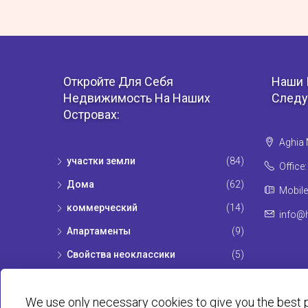
Откройте Для Себя
Наши 
Недвижимость На Наших
Следу
Островах:
Aghia 
участки земли
(84)
Office
Дома
(62)
Mobile
коммерческий
(14)
info@h
Апартаменты
(9)
Свойства неоклассики
(5)
We use only necessary cookies to give you the best p