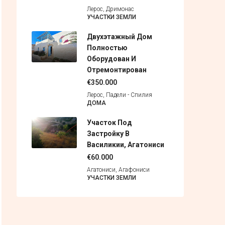
Лерос, Дримонас
УЧАСТКИ ЗЕМЛИ
Двухэтажный Дом
Полностью
Оборудован И
Отремонтирован
€350.000
Лерос, Падели - Спилия
ДОМА
Участок Под
Застройку В
Василикии, Агатониси
€60.000
Агатониси, Агафониси
УЧАСТКИ ЗЕМЛИ