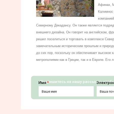
Афинах, М
Калимнос 
компанией
Северному Декадансу. Он также является подряд
внешнего дизайна. Он говорит на английском, фр
решил поселиться и торговать в комплексе Север
замечательным историческим прошлым и природн
до сих пор, поскольку он обеспечивает высокое 
метрополиями как в Греции, так и в Европе. Его 
Подпишитесь на нашу рассылку, чтоб
Имя
Электро